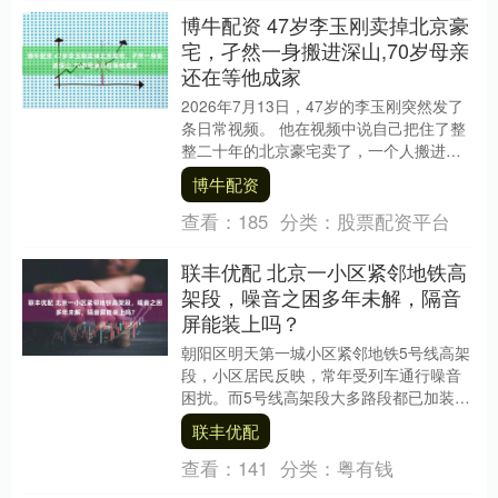
博牛配资 47岁李玉刚卖掉北京豪
宅，孑然一身搬进深山,70岁母亲
还在等他成家
2026年7月13日，47岁的李玉刚突然发了
条日常视频。 他在视频中说自己把住了整
整二十年的北京豪宅卖了，一个人搬进了
深山。 画面里他站在浙江丽水缙云一个山
博牛配资
坳小....
查看：
185
分类：
股票配资平台
联丰优配 北京一小区紧邻地铁高
架段，噪音之困多年未解，隔音
屏能装上吗？
朝阳区明天第一城小区紧邻地铁5号线高架
段，小区居民反映，常年受列车通行噪音
困扰。而5号线高架段大多路段都已加装隔
音屏，唯独临近这一小区的路段没有覆
联丰优配
盖。居民呼吁加....
查看：
141
分类：
粤有钱