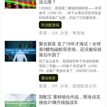
这么慢？
1月28日，美国第二艘福特级航母——肯尼
迪号（CVN-79），终于从弗吉尼亚州纽波
特纽斯造船厂起航，开始了它的建造商海
试。亨廷顿英格尔斯工业公司也在此时发
民信配资端
布了庆....
查看：
124
分类：
粤有钱
聚合财富 造了15年才海试！全球
第3艘电磁航母登场，还没服役就
落后中国了
鸽了这么多年，美国海军终于把福特级航
母的二号舰——约翰·F·肯尼迪号（CVN-
79）从船厂里放出来了。2023年1月28
日，这艘备受期待的新一代核动力航母终
聚合财富
于离....
查看：
191
分类：
股票配资公司
期配宝 重精细化作战，斯洛伐克
接收21辆升级版战车