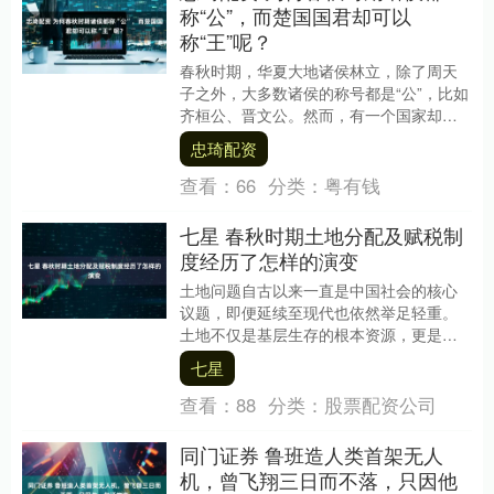
称“公”，而楚国国君却可以
称“王”呢？
春秋时期，华夏大地诸侯林立，除了周天
子之外，大多数诸侯的称号都是“公”，比如
齐桓公、晋文公。然而，有一个国家却格
外引人注目——楚国。从楚武王熊通开
忠琦配资
始，楚国国君在....
查看：
66
分类：
粤有钱
七星 春秋时期土地分配及赋税制
度经历了怎样的演变
土地问题自古以来一直是中国社会的核心
议题，即便延续至现代也依然举足轻重。
土地不仅是基层生存的根本资源，更是上
层各种附加资源赖以存在的基础。没有了
七星
土地，那些看似高....
查看：
88
分类：
股票配资公司
同门证券 鲁班造人类首架无人
机，曾飞翔三日而不落，只因他