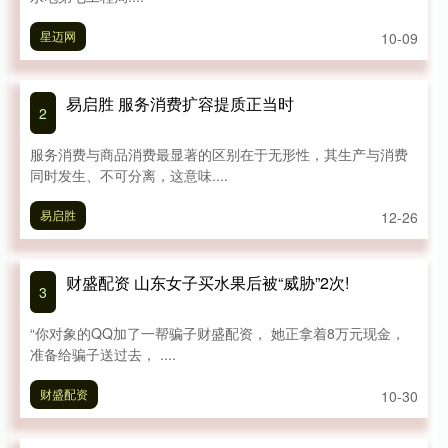
星迈网
10-09
易启胜 服务消费扩容提质正当时
2
服务消费与商品消费最显著的区别在于无形性，其生产与消费
同时发生、不可分离，这意味....
易启胜
12-26
财盛配资 山东女子买水果后被“威胁”2次!
3
“你对象的QQ加了一帮骗子财盛配资， 她正拿着8万元现金，
准备给骗子送过去， ....
财盛配资
10-30