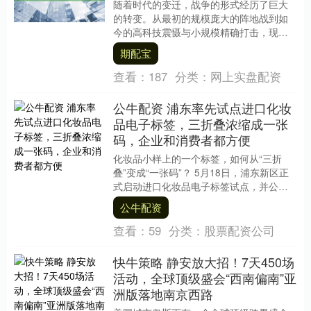
随着时代的变迁，战争的形式经历了巨大
的转变。从最初的规模庞大的阵地战到如
今的高科技震慑与小规模精确打击，现代
战争的面貌与过去已大不相同。与传统的
期配宝
野外大规模战斗不....
查看：
187
分类：
网上实盘配资
公牛配资 浦东率先试点进口化妆
品电子标签，三折叠浓缩成一张
码，企业和消费者都方便
化妆品小样上的一个标签，如何从“三折
叠”变成“一张码”？ 5月18日，浦东新区正
式启动进口化妆品电子标签试点，并公布
首批进口化妆品电子标签试点企业名单，
公牛配资
其中包括....
查看：
59
分类：
股票配资公司
快牛策略 静安放大招！7天450场
活动，全球顶级盛会“西南偏南”亚
洲版落地南京西路