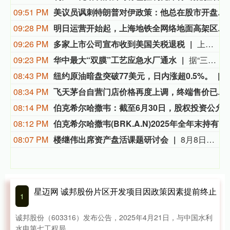
09:51 PM
美议员讽刺特朗普对伊政策：他总在股市开盘前说不打了
09:28 PM
明日运营开始起，上海地铁全网络地面高架区段限速运行
09:26 PM
多家上市公司宣布收到美国关税退税
上市公司公告显示，自7月以来，多家公司宣布已经收到美国关税退税。根据美国最高法院今年2月裁定，《国际紧急经济权力法》不授权总统征收大规模关税。美国国际贸易法院随后下令海关办理相关退款。海关与边境保护局4月20日启动第一阶段退款工作，首批退款于5月11日前后发放。美国海关与边境保护局官员本月4日披露的信息显示，截至7月底，该部门已处理完毕约1000亿美元关税的退款流程并把相关信息提供给财政部用于付款。（中新社）
09:23 PM
华中最大“双膜”工艺应急水厂通水
据“三峡小微”公众号消息，8月8日，由三峡集团所属长江环保集团、武汉市水务集团等共同投资建设的华中地区规模最大的“双膜”工艺应急水厂——武汉梁子湖应急水厂并网通水，标志着武汉市江南区域正式构建起“一江一湖”双水源互为备援、灵活调度的供水新格局，为片区660万市民用水安全提供坚实保障。
08:43 PM
纽约原油暗盘突破77美元，日内涨超0.5%。
08:34 PM
飞天茅台自营门店价格再度上调，终端售价已涨至1760元/瓶
08:14 PM
伯克希尔哈撒韦：截至6月30日，股权投资公允价值总额的66%集中在美国运通、苹果、美国银行、Alphab
08:12 PM
伯克希尔哈撒韦(BRK.A.N)2025年全年末持有的固定收益证券投资公允价值达170.34亿美元，其中，对美债、外国债券、企业债券的投资公允价值分别为30.02亿美元，126.68亿美元，13.64亿美元。
08:07 PM
楼继伟出席资产盘活课题研讨会
8月8日上午，全球财富管理论坛在京召开“地方国有存量资产盘活进展、难点与策略”课题研讨会，楼继伟出席会议并做总结发言。楼继伟在发言中表示，盘活国有资产既是近期的当务之急，也是一项长期性的战略任务。当前我国GDP平减指数阶段性承压走低，财政维持紧平衡格局的压力持续攀升；我国税收结构以间接税为主体，税收收入增速显著弱于名义GDP增速，财政内生增收动能受限。叠加土地财政收入大幅收缩，地方隐性债务化解、长期限国债常态化发行带来的利息支出刚性上涨，收支两端压力持续凸显。综合多重现实约束来看，国有存量资产盘活并非短期应急手段，而是一项需要常态化、长效化推进的重点工作。（全球财富管理论坛）
星迈网 诚邦股份片区开发项目因政策因素提前终止
1
诚邦股份（603316）发布公告，2025年4月21日，与中国水利
水电第七工程局....