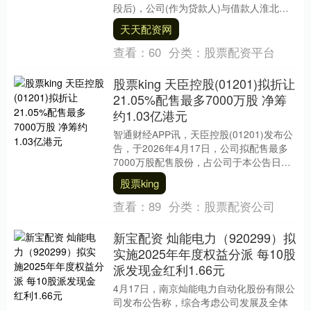
段后)，公司(作为贷款人)与借款人淮北市
建投控股集团有限公司及担保人淮....
天天配资网
查看：
60
分类：
股票配资平台
股票king 天臣控股(01201)拟折让
21.05%配售最多7000万股 净筹
约1.03亿港元
智通财经APP讯，天臣控股(01201)发布公
告，于2026年4月17日，公司拟配售最多
7000万股配售股份，占公司于本公告日期
的已发行股份约18.94%，以及....
股票king
查看：
89
分类：
股票配资公司
新宝配资 灿能电力（920299）拟
实施2025年年度权益分派 每10股
派发现金红利1.66元
4月17日，南京灿能电力自动化股份有限公
司发布公告称，综合考虑公司发展及全体