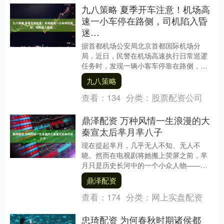
九八策略 夏季开车注意！机场高
速一小车停在路侧，司机陷入昏
迷…
据首都机场公安局北京首都国际机场分
局，近日，民警在机场高速执行日常巡逻
任务时，发现一辆小客车停靠在路侧，存
在安全风险。民警立即上前核查，结果发
九八策略
现驾驶员在驾驶位陷....
查看：
134
分类：
股票配资公司
鼎泽配资 万种风情一生浪漫的大
秦宣太后芈月芈八子
现在提起芈月，几乎无人不知、无人不
晓。然而在电视剧将她搬上荧屏之前，芈
月只是历史长河中的一个小众人物——尤
其是一位在生活上颇为放纵的女性。而她
鼎泽配资
的身份，却是秦朝太....
查看：
174
分类：
网上实盘配资
忠琦配资 为何春秋时期诸侯都