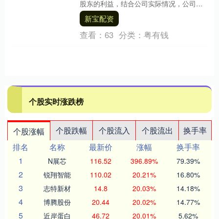
股东的利益，结合公司实际情况，公司拟
定了2025年年度权益分派预案，公司目前
新宝配资
总股本为....
查看：
63
分类：
粤有钱
个股实时涨跌榜
个股跌幅
个股流入
个股流出
换手率
个股涨幅
排名
名称
最新价
涨幅
换手率
1
N展芯
116.52
396.89%
79.39%
2
锐翔智能
110.02
20.21%
16.80%
3
志特新材
14.8
20.03%
14.18%
4
博腾股份
20.44
20.02%
14.77%
5
近岸蛋白
46.72
20.01%
5.62%