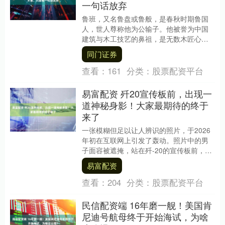
一句话放弃
鲁班，又名鲁盘或鲁般，是春秋时期鲁国
人，世人尊称他为公输子。他被誉为中国
建筑与木工技艺的鼻祖，是无数木匠心中
的神话人物。至今，手工木工所使用的钻
同门证券
子、刨子、铲子、....
查看：
161
分类：
股票配资平台
易富配资 歼20宣传板前，出现一
道神秘身影！大家最期待的终于
来了
一张模糊但足以让人辨识的照片，于2026
年初在互联网上引发了轰动。照片中的男
子面容被遮掩，站在歼-20的宣传板前，身
旁那个细长的模型，迅速被军事观察家认
易富配资
出——那....
查看：
204
分类：
股票配资平台
民信配资端 16年磨一舰！美国肯
尼迪号航母终于开始海试，为啥