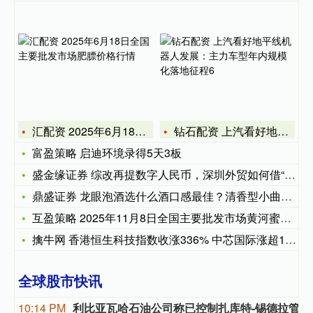
汇配资 2025年6月18日全国主要批发市场肥膘价格行情
钻石配资 上汽看好地平线机器人发展：主力车型年内规模化落地征
富盈策略 启迪环境录得5天3板
盛金缘证券 综改再提数字人民币，深圳外贸如何借“桥”提速？
鼎盛证券 龙眼泡酒选什么酒口感最佳？清香型小曲白酒让果香纯粹
互盈策略 2025年11月8日全国主要批发市场黄河蜜价格行情
擒牛网 香港恒生科技指数收涨336% 中芯国际涨超12%
全球股市快讯
10:14 PM
利比亚瓦哈石油公司称已控制扎库特-锡德拉管道的泄漏，经修复后已恢复运营。