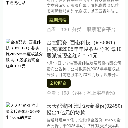
交友联谊活动浪漫启幕，依托蝴蝶湾优质
滨河党群服务阵地资源，以五四青年节和
520浪漫节点为契机，融合音乐美育、文化
融期策略
沙龙、趣味互....
查看：
130
分类：
股票配资平台
金控配资· 西磁科技（920061）
拟实施2025年年度权益分派 每10
股派发现金红利0.71元
4月17日，宁波西磁科技发展股份有限公司
发布公告称，公司拟实施2025年年度权益
分派，目前总股本为7079万股，以未分配
利润向全体股东每10股派发现金红利0.7....
金控配资·
查看：
193
分类：
网上实盘配资
天天配资网 淮北绿金股份(02450)
授出1亿元的贷款
智通财经APP讯，淮北绿金股份(02450)发
布公告，于2026年4月17日(联交所交易时