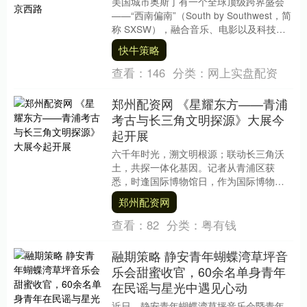
美国城市奥斯丁有一个全球顶级跨界盛会
——“西南偏南”（South by Southwest，简
称 SXSW），融合音乐、电影以及科技互
动，每年举办10天，通过....
快牛策略
查看：
146
分类：
网上实盘配资
郑州配资网 《星耀东方——青浦
考古与长三角文明探源》大展今
起开展
六千年时光，溯文明根源；联动长三角沃
土，共探一体化基因。记者从青浦区获
悉，时逢国际博物馆日，作为国际博物馆
日上海市分会场活动，青浦区博物馆今起
郑州配资网
推出《星耀东方——....
查看：
82
分类：
粤有钱
融期策略 静安青年蝴蝶湾草坪音
乐会甜蜜收官，60余名单身青年
在民谣与星光中遇见心动
近日，静安青年蝴蝶湾草坪音乐会暨青年