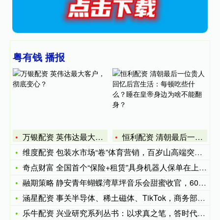
粤有钱 播报
万银配资 英伟达最大客户，彻底变心？
恒利配资 清朝最后一位贵人回忆后宫生活：每顿吃些什么？睡在皇
维度配资 包装水市场“卷”体育营销，百岁山高端突围成功了吗？
奇点财富 全国首个“保险+租赁”具身机器人保单在上海落地
融期策略 静安青年蝴蝶湾草坪音乐会甜蜜收官，60余名单身青年
涵星配资 事关半导体、稀土磁体、TikTok，商务部回应
乐牛配资 兴业研究系列丛书：以求真之笔，答时代之问